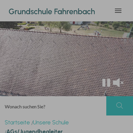
Zum Hauptinhalt springen
Sie sind hier:
Startseite
Unsere Schule
AGs/Jugendbegleiter