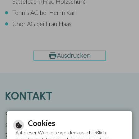
Sattelbach (Frau Holzschuh)
Tennis AG bei Herrn Karl
Chor AG bei Frau Haas
Ausdrucken
KONTAKT
Grundschule Fahrenbach
Tel.: 06267 1040
Cookies
Bahnhofstraße 30
Fax: 06267 928106
Auf dieser Webseite werden ausschließlich
E-Mail schreiben
74864 Fahrenbach